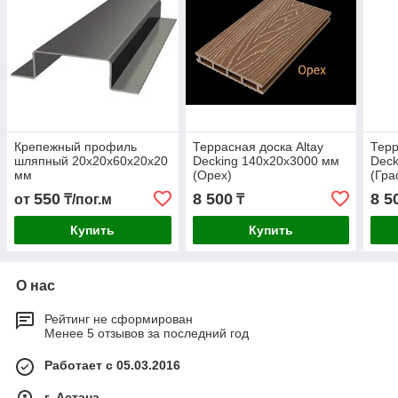
Крепежный профиль
Террасная доска Altay
Терр
шляпный 20х20х60х20х20
Decking 140х20х3000 мм
Deck
мм
(Орех)
(Гра
550
8 500
8 5
от
₸/пог.м
₸
Купить
Купить
О нас
Рейтинг не сформирован
Менее 5 отзывов за последний год
Работает с 05.03.2016
г. Астана