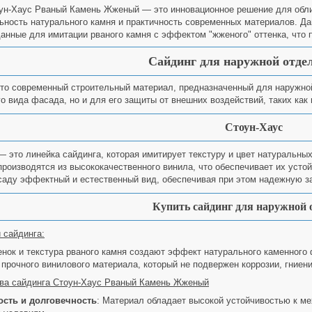
ун-Хаус Рваный Камень Жженый — это инновационное решение для облиц
ьность натурального камня и практичность современных материалов. Да
данные для имитации рваного камня с эффектом "жженого" оттенка, что
Сайдинг для наружной отде
то современный строительный материал, предназначенный для наружной
го вида фасада, но и для его защиты от внешних воздействий, таких как
Стоун-Хаус
— это линейка сайдинга, которая имитирует текстуру и цвет натуральных
производятся из высококачественного винила, что обеспечивает их усто
аду эффектный и естественный вид, обеспечивая при этом надежную з
Купить сайдинг для наружной
 сайдинга:
нок и текстура рваного камня создают эффект натурального каменного 
 прочного винилового материала, который не подвержен коррозии, гние
ва сайдинга Стоун-Хаус Рваный Камень Жженый
сть и долговечность
: Материал обладает высокой устойчивостью к м