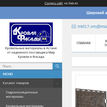
Создать сайт
на Satu.kz
Широкий а
mkf17.vm@mail
К
ГЛАВНАЯ
Т
Кровельные материалы в Астане
от надежного поставщика Мир
Кровли и Фасада
Каталог товаров
Гидроизоляционные
материалы
Кровельные материалы