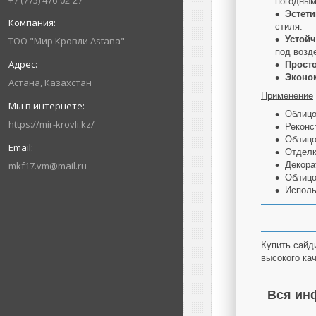
+7 (775) 476-02-27
погодным
Эстети
стиля.
Устой
ТОО "Мир Кровли Astana"
под возд
Просто
Эконо
Астана, Казахстан
Применение
Облицо
https://mir-krovli.kz/
Реконс
Облицо
Отделк
mkf17.vm@mail.ru
Декора
Облицо
Исполь
Купить сайд
высокого ка
Вся ин