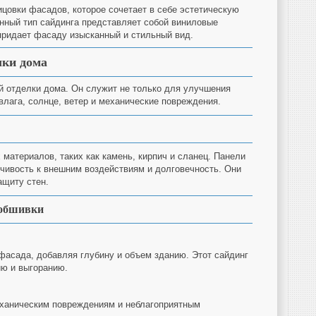
овки фасадов, которое сочетает в себе эстетическую
нный тип сайдинга представляет собой виниловые
 придает фасаду изысканный и стильный вид.
лки дома
 отделки дома. Он служит не только для улучшения
 влага, солнце, ветер и механические повреждения.
 материалов, таких как камень, кирпич и сланец. Панели
йчивость к внешним воздействиям и долговечность. Они
ащиту стен.
 обшивки
фасада, добавляя глубину и объем зданию. Этот сайдинг
нию и выгоранию.
еханическим повреждениям и неблагоприятным