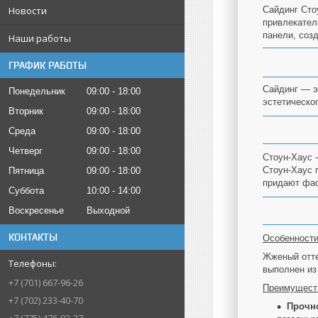
Новости
Сайдинг Сто
привлекател
панели, соз
Наши работы
ГРАФИК РАБОТЫ
Сайдинг — э
Понедельник
09:00
18:00
эстетическо
Вторник
09:00
18:00
Среда
09:00
18:00
Четверг
09:00
18:00
Стоун-Хаус 
Стоун-Хаус 
Пятница
09:00
18:00
придают фас
Суббота
10:00
14:00
Воскресенье
Выходной
КОНТАКТЫ
Особенности
Жженый отте
выполнен из
+7 (701) 667-96-26
Преимущест
+7 (702) 233-40-70
Прочно