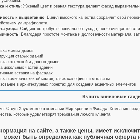
 условиям.
ка и стиль
: Жженый цвет и рваная текстура делают фасад выразительн
чивость к выцветанию
: Винил высокого качества сохраняет свой перво
ействием ультрафиолета.
та ухода
: Сайдинг не требует специального ухода, легко очищается от 
мичность
: Благодаря простоте монтажа и долговечности материала, за
вка жилых домов
трукция старых зданий
вка коттеджей и дачных домов
а цокольных частей зданий
тивные вставки на фасадах
вка коммерческих объектов, таких как офисы и магазины
зование в архитектурных проектах для создания акцентных элементов
Купить виниловый сайд
инг Стоун-Хаус можно в компании Мир Кровли и Фасада. Компания пред
чества, которые удовлетворят требования любого клиента.
формация на сайте, а также цены, имеет исключ
может быть определена как публичная оферта н