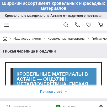
Широкий ассортимент кровельных и фасадных
материалов
Кровельные материалы в Астане от надежного поставщик
Наш ассортимент
Кровельные материалы
Гибкая ч
Гибкая черепица и ондулин
КРОВЕЛЬНЫЕ МАТЕРИАЛЫ В
АСТАНЕ — ОНДУЛИН,
МЕТАЛЛОЧЕРЕПИЦА, ГИБКАЯ
КРОВЛЯ
Показать всё
Как выбрать материал для крыши
Сортировка
0
Фильтры