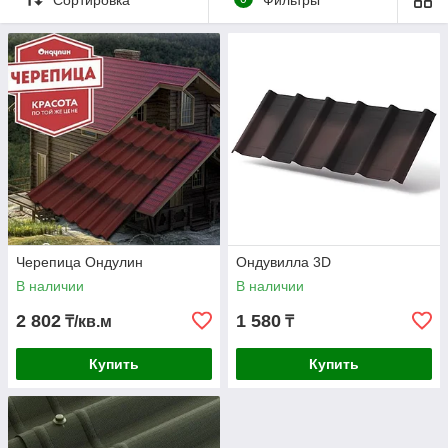
Строительство дома или любого другого объекта
всегда связано с важным вопросом — какой
кровельный материал выбрать. От качества крыши
зависит долговечность всего здания, комфорт
проживания и защита от неблагоприятных погодных
условий.
Компания
«Мир Кровли и Фасада» в Астане
предлагает широкий ассортимент кровельных
решений:
металлочерепицу, мягкую кровлю,
листы ондулина и гибкую черепицу
. Все
материалы отличаются прочностью, долговечностью
и эстетичным внешним видом, поэтому каждый
клиент сможет найти оптимальное решение.
Черепица Ондулин
Ондувилла 3D
СВЯЗАТЬСЯ С НАМИ
В наличии
В наличии
2 802
1 580
₸/кв.м
₸
Купить
Купить
МЕТАЛЛОЧЕРЕПИЦА — ПРОЧНОСТЬ
И НАДЁЖНОСТЬ